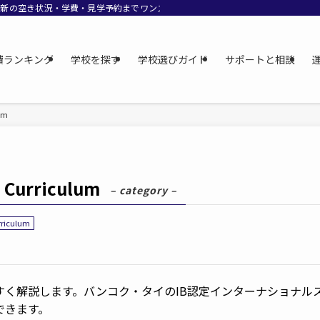
最新の空き状況・学費・見学予約までワンストップでサポート。
費ランキング
学校を探す
学校選びガイド
サポートと相談
um
urriculum
– category –
iculum
すく解説します。バンコク・タイのIB認定インターナショナル
できます。