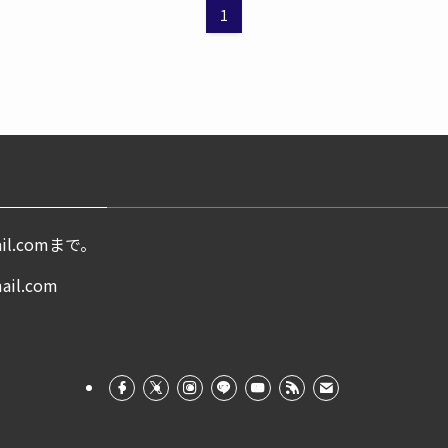
1
il.com
まで。
mail.com