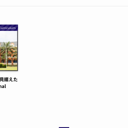
rriculum
見据えた
nal