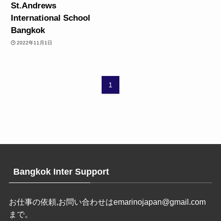
St.Andrews
International School
Bangkok
2022年11月1日
1
Bangkok Inter Support
お仕事の依頼,お問い合わせは
emarinojapan@gmail.com
まで。