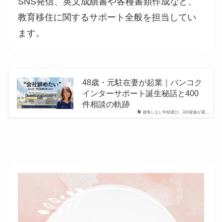
SNS発信、英文成績書や各種書類作成など、
教育移住に関するサポート全般を担当してい
ます。
48歳・元駐在妻が起業｜バンコク
インターサポート誕生秘話と400
件相談の軌跡
後悔しない学校選び。330家族が選…