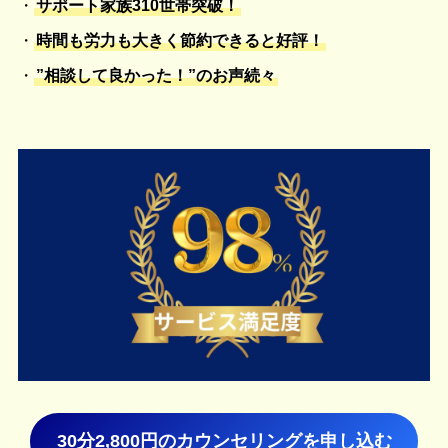
・
サポート家族310世帯突破！
・
時間も労力も大きく節約できると好評！
・
”相談して良かった！”のお声続々
30分2,800円のカウンセリングを申し込む