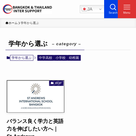
JA
Search
Menu
ホーム
学年から選ぶ
学年から選ぶ
– category –
学年から選ぶ
中学高校
小学校
幼稚園
IBDP
バランス良く学力と英語
力を伸ばしたい方へ｜