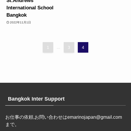
St.Andrews
International School
Bangkok
2022年11月1日
1
...
3
4
Bangkok Inter Support
お仕事の依頼,お問い合わせは
emarinojapan@gmail.com
まで。