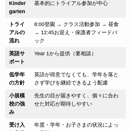
Kinder
基本的にトライアル参加が中心
garten
トライ
8:00登園 → クラス活動参加 → 昼食
アルの
→ 12:45お迎え・保護者フィードバ
流れ
ック
英語サ
Year 1から提供（要相談）
ポート
低学年
英語が得意でなくても、学年を落と
の方針
さず学びを継続できるよう配慮
小規模
先生の目が届きやすく、個々に合わ
校の強
せた対応が期待しやすい
み
受け入
年度・学年・お子さまの状況によっ