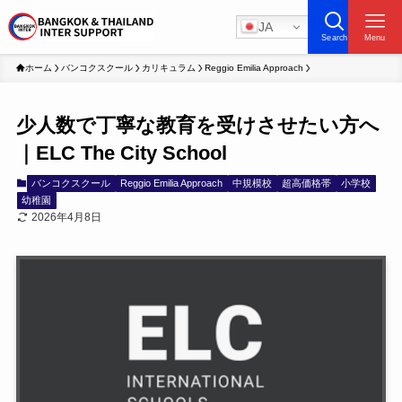
JA
Search
Menu
ホーム
バンコクスクール
カリキュラム
Reggio Emilia Approach
少人数で丁寧な教育を受けさせたい方へ
｜ELC The City School
バンコクスクール
Reggio Emilia Approach
中規模校
超高価格帯
小学校
幼稚園
2026年4月8日