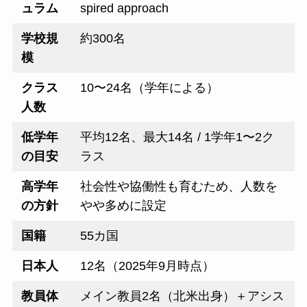
ュラム
spired approach
学校規
約300名
模
クラス
10〜24名（学年による）
人数
低学年
平均12名、最大14名 / 1学年1〜2ク
の目安
ラス
高学年
社会性や協働性も育むため、人数を
の方針
やや多めに設定
国籍
55カ国
日本人
12名（2025年9月時点）
教員体
メイン教員2名（北米出身）＋アシス