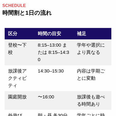
SCHEDULE
時間割と1日の流れ
区分
時間の目安
補足
登校〜下
8:15–13:00 ま
学年や選択に
校
たは 8:15–14:3
より異なる
0
放課後ア
14:30–15:30
内容は学期ご
クティビ
とに変動
ティ
園庭開放
〜16:00
放課後も遊べ
る時間あり
外遊び
朝・昼 各30分
学年ごとに時