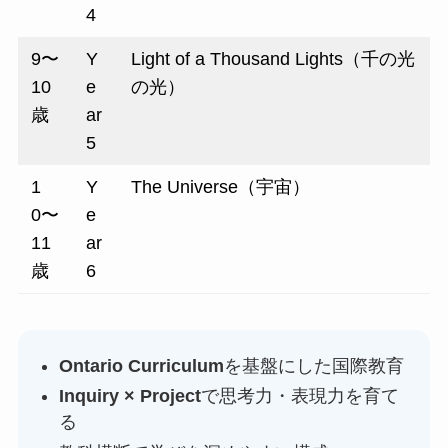
4
9〜
Y
Light of a Thousand Lights（千の光
10
e
の光）
歳
ar
5
1
Y
The Universe（宇宙）
0〜
e
11
ar
歳
6
Ontario Curriculum
を基盤にした国際教育
Inquiry × Project
で思考力・表現力を育て
る