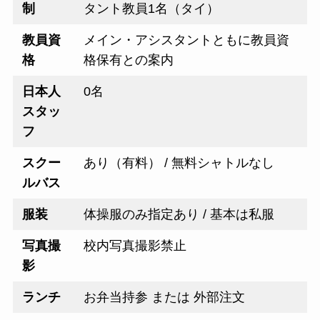
制
タント教員1名（タイ）
教員資
メイン・アシスタントともに教員資
格
格保有との案内
日本人
0名
スタッ
フ
スクー
あり（有料） / 無料シャトルなし
ルバス
服装
体操服のみ指定あり / 基本は私服
写真撮
校内写真撮影禁止
影
ランチ
お弁当持参 または 外部注文