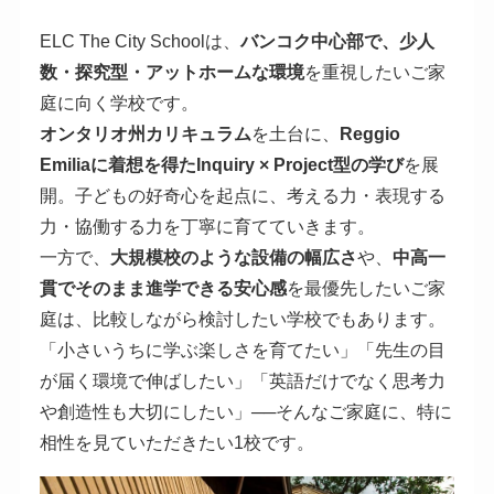
ELC The City Schoolは、
バンコク中心部で、少人
数・探究型・アットホームな環境
を重視したいご家
庭に向く学校です。
オンタリオ州カリキュラム
を土台に、
Reggio
Emiliaに着想を得たInquiry × Project型の学び
を展
開。子どもの好奇心を起点に、考える力・表現する
力・協働する力を丁寧に育てていきます。
一方で、
大規模校のような設備の幅広さ
や、
中高一
貫でそのまま進学できる安心感
を最優先したいご家
庭は、比較しながら検討したい学校でもあります。
「小さいうちに学ぶ楽しさを育てたい」「先生の目
が届く環境で伸ばしたい」「英語だけでなく思考力
や創造性も大切にしたい」──そんなご家庭に、特に
相性を見ていただきたい1校です。