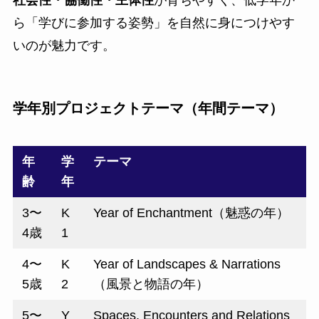
ら「学びに参加する姿勢」を自然に身につけやす
いのが魅力です。
学年別プロジェクトテーマ（年間テーマ）
年
学
テーマ
齢
年
3〜
K
Year of Enchantment（魅惑の年）
4歳
1
4〜
K
Year of Landscapes & Narrations
5歳
2
（風景と物語の年）
5〜
Y
Spaces, Encounters and Relations