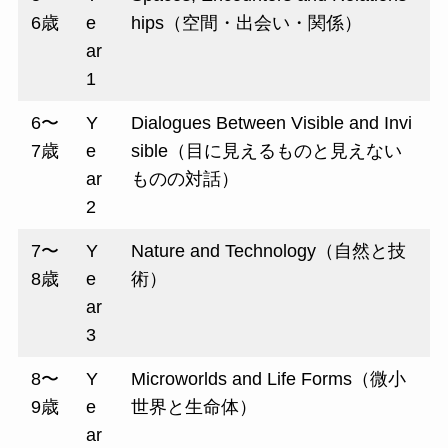
6歳
e
hips（空間・出会い・関係）
ar
1
6〜
Y
Dialogues Between Visible and Invi
7歳
e
sible（目に見えるものと見えない
ar
ものの対話）
2
7〜
Y
Nature and Technology（自然と技
8歳
e
術）
ar
3
8〜
Y
Microworlds and Life Forms（微小
9歳
e
世界と生命体）
ar