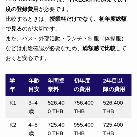
度の登録費用
が必要です。
比較するときは、
授業料だけでなく、初年度総額
で見る
のが大切です。
また、バス・外部活動・ランチ・制服（体操服）
などは別途確認が必要なため、
総額感で比較
して
おくと安心です。
学
年齢
年間授
初年度
2年目以
年
目安
業料
の費用
降の費用
K1
3–4
526,40
756,400
526,400
歳
0 THB
THB
THB
K2
4–5
725,40
955,400
725,400
歳
0 THB
THB
THB