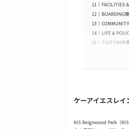
FACILITIE
BOARDIN
COMMUNI
LIFE & P
TUITION
ケーアイエスレイ
KIS Reignwood Park（KIS