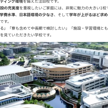
ディング環境
を備えた注目校です。
設の充実度
を重視したいご家庭には、非常に魅力の大きい1校
学費水準
、
日本語環境の少なさ
、そして
学年が上がるほど求め
です。
いる」「寮も含めて中長期で検討したい」「施設・学習環境と
を見ていただきたい学校です。