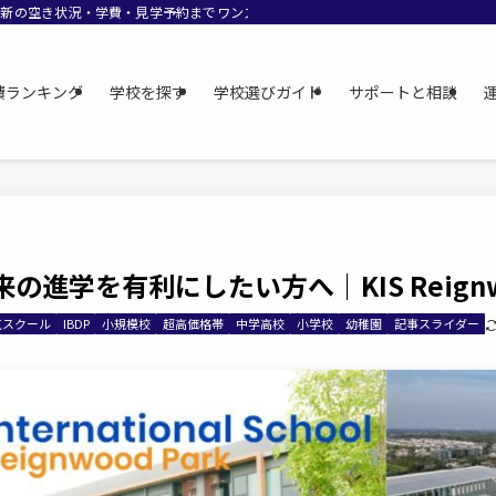
最新の空き状況・学費・見学予約までワンストップでサポート。
費ランキング
学校を探す
学校選びガイド
サポートと相談
の進学を有利にしたい方へ｜KIS Reignwo
気スクール
IBDP
小規模校
超高価格帯
中学高校
小学校
幼稚園
記事スライダー