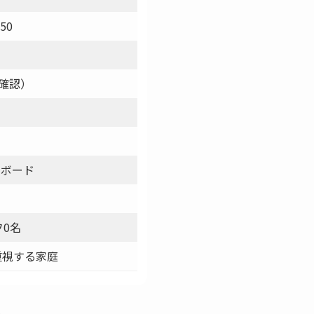
150
況を確認）
ルボード
フ0名
重視する家庭