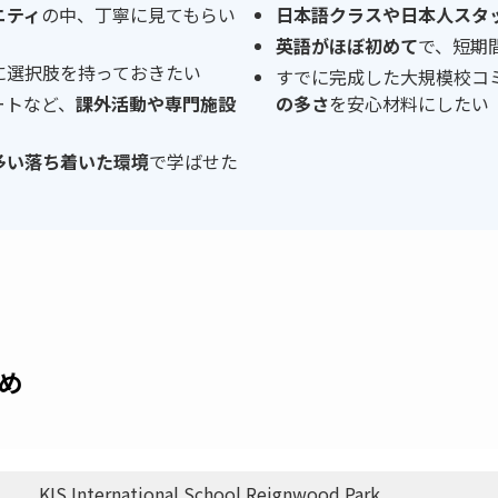
ニティ
の中、丁寧に見てもらい
日本語クラスや日本人スタ
英語がほぼ初めて
で、短期
に選択肢を持っておきたい
すでに完成した大規模校コ
ートなど、
課外活動や専門施設
の多さ
を安心材料にしたい
多い落ち着いた環境
で学ばせた
め
KIS International School Reignwood Park