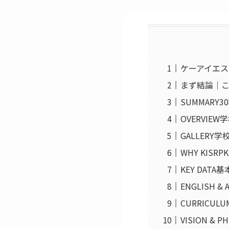
ケーアイエス
まず結論｜
SUMMARY
OVERVIEW
GALLERY学
WHY KISRP
KEY DATA
ENGLISH
CURRICU
VISION &