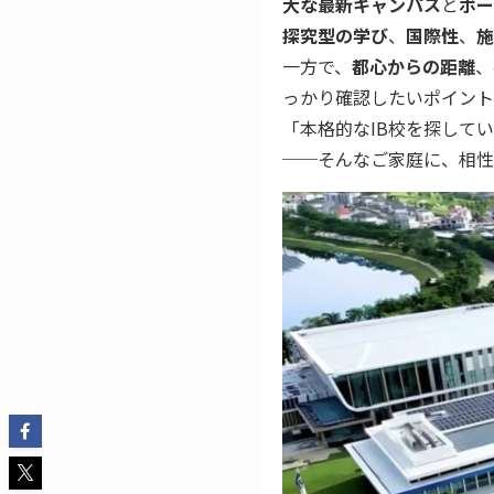
大な最新キャンパス
と
ボー
探究型の学び
、
国際性
、
施
一方で、
都心からの距離
、
っかり確認したいポイント
「本格的なIB校を探して
──そんなご家庭に、相性