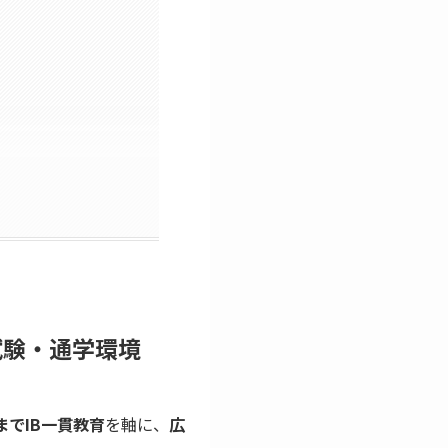
試験・通学環境
までIB一貫教育
を軸に、
広