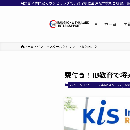
AI診断×専門家カウンセリングで、お子様に最適な学校をご提案。
ホーム
学
ホーム
バンコクスクール
カリキュラム
IBDP
寮付き！IB教育で将来
バンコクスクール
お勧めスクール
人